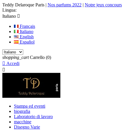
Teddy Delaroque Paris
|
Nos parfums 2022
|
Notre jeux concours
Lingua:
Italiano

Français
Italiano
English
Español
shopping_cart
Carrello
(0)

Accedi

Stampa ed eventi
biografia
Laboratorio di lavoro
macchine
Disegno Varie