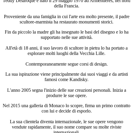
Teddy Delaroque è nato il 29 maggio 1970 ad Armentières, nel nord
della Francia.
Proveniente da una famiglia in cui l'arte era molto presente, il padre
scultore-marmista ha restaurato monumenti storici.
Fin da piccolo la madre gli ha insegnato le basi del disegno e lo ha
supportato nelle sue attività.
All'età di 18 anni, il suo lavoro di scultore in pietra lo ha portato a
esplorare molti luoghi della Vecchia Lille.
Contemporaneamente segue corsi di design.
La sua ispirazione viene principalmente dai suoi viaggi e da artisti
famosi come Kandisky.
L'anno 2005 segna l'inizio delle sue creazioni personali. Inizia a
produrre le sue opere.
Nel 2015 una galleria di Monaco lo scopre, firma un primo contratto
con lui e decide di esporlo.
La sua clientela diventa internazionale, le sue opere vengono
vendute rapidamente, il suo nome compare su molte riviste
internazionali,