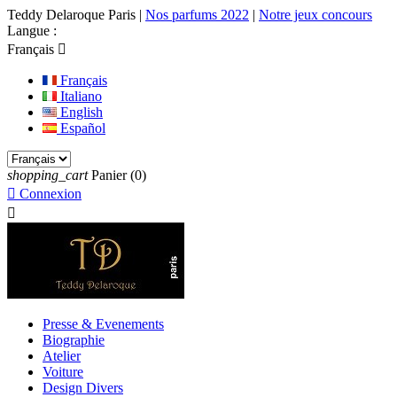
Teddy Delaroque Paris
|
Nos parfums 2022
|
Notre jeux concours
Langue :
Français

Français
Italiano
English
Español
shopping_cart
Panier
(0)

Connexion

Presse & Evenements
Biographie
Atelier
Voiture
Design Divers