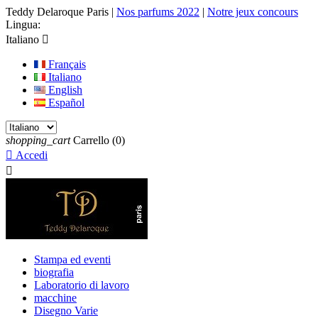
Teddy Delaroque Paris
|
Nos parfums 2022
|
Notre jeux concours
Lingua:
Italiano

Français
Italiano
English
Español
shopping_cart
Carrello
(0)

Accedi

Stampa ed eventi
biografia
Laboratorio di lavoro
macchine
Disegno Varie