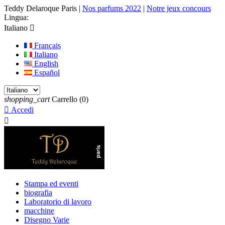
Teddy Delaroque Paris
|
Nos parfums 2022
|
Notre jeux concours
Lingua:
Italiano

Français
Italiano
English
Español
shopping_cart
Carrello
(0)

Accedi

Stampa ed eventi
biografia
Laboratorio di lavoro
macchine
Disegno Varie