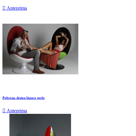

Anteprima
Poltrona design bianco perla

Anteprima