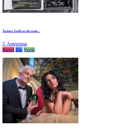
Twister Gold occhi rossi...

Anteprima
Rosso
Blu
Verde