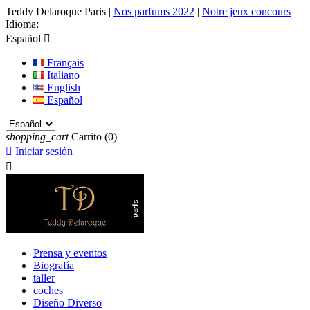
Teddy Delaroque Paris
|
Nos parfums 2022
|
Notre jeux concours
Idioma:
Español

Français
Italiano
English
Español
shopping_cart
Carrito
(0)

Iniciar sesión

Prensa y eventos
Biografía
taller
coches
Diseño Diverso