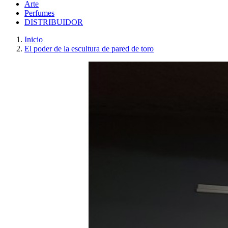
Arte
Perfumes
DISTRIBUIDOR
Inicio
El poder de la escultura de pared de toro