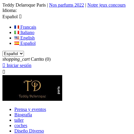
Teddy Delaroque Paris
|
Nos parfums 2022
|
Notre jeux concours
Idioma:
Español

Français
Italiano
English
Español
shopping_cart
Carrito
(0)

Iniciar sesión

Prensa y eventos
Biografía
taller
coches
Diseño Diverso